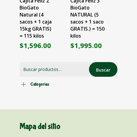
Cajita Feliz 2
Cajita Feliz 3
BioGato
BioGato
Contáctanos
Natural (4
NATURAL (5
sacos + 1 caja
sacos + 1 saco
15kg GRATIS)
GRATIS.) = 150
= 115 kilos
kilos
$
1,596.00
$
1,995.00
Buscar
Buscar
por:
Categorías
Mapa del sitio