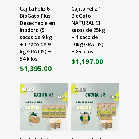
Añadir Al Carrito
Añadir Al Carrito
Cajita Feliz 6
Cajita Feliz 1
BioGato Plus+
BioGato
Desechable en
NATURAL (3
Inodoro (5
sacos de 25kg
sacos de 9 kg
+ 1 saco de
+ 1 saco de 9
10kg GRATIS)
kg GRATIS) =
= 85 kilos
54 kilos
$
1,197.00
$
1,395.00
¡Envíos a todo México!
Inicio
Conócenos
Compra en línea
Añadir Al Carrito
Añadir Al Carrito