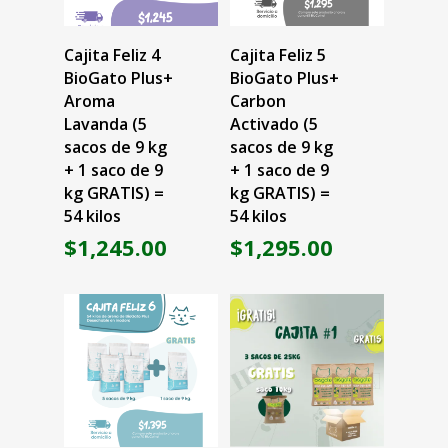
Leer Más
Leer Más
Cajita Feliz 4
Cajita Feliz 5
BioGato Plus+
BioGato Plus+
Aroma
Carbon
Lavanda (5
Activado (5
sacos de 9 kg
sacos de 9 kg
+ 1 saco de 9
+ 1 saco de 9
kg GRATIS) =
kg GRATIS) =
54 kilos
54 kilos
$
1,245.00
$
1,295.00